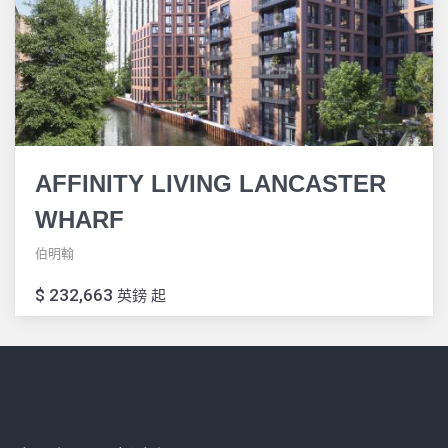
AFFINITY LIVING LANCASTER
WHARF
伯明翰
$ 232,663
英鎊 起