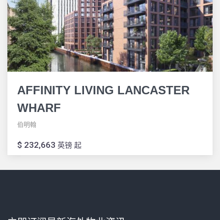
AFFINITY LIVING LANCASTER
WHARF
伯明翰
$ 232,663
英镑 起