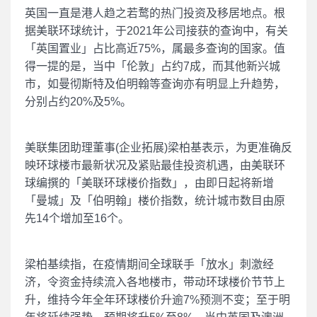
英国一直是港人趋之若鹜的热门投资及移居地点。根
据美联环球统计，于2021年公司接获的查询中，有关
「英国置业」占比高近75%，属最多查询的国家。值
得一提的是，当中「伦敦」占约7成，而其他新兴城
市，如曼彻斯特及伯明翰等查询亦有明显上升趋势，
分别占约20%及5%。
美联集团助理董事(企业拓展)梁柏基表示，为更准确反
映环球楼市最新状况及紧贴最佳投资机遇，由美联环
球编撰的「美联环球楼价指数」，由即日起将新增
「曼城」及「伯明翰」楼价指数，统计城市数目由原
先14个增加至16个。
梁柏基续指，在疫情期间全球联手「放水」刺激经
济，令资金持续流入各地楼市，带动环球楼价节节上
升，维持今年全年环球楼价升逾7%预测不变；至于明