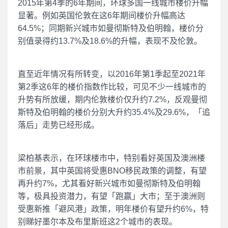
2015年第4季的6年期间，环球多国一线城市楼价升幅
显著。例如英国伦敦在这6年期间楼价升幅高达
64.5%；同期新兴城市如曼彻斯特及伯明翰，楼价分
别值录得约13.7%及18.6%的升幅，表现不及伦敦。
直至近年情况有所转变，以2016年第1季起至2021年
第2季这6年的楼价指数作比较，可见不少一线城市的
升势有所放缓，期内伦敦楼价仅升约7.2%，反观曼彻
斯特及伯明翰的楼价分别大升约35.4%及29.6%，「追
落后」走势已经形成。
梁柏基表示，在环球楼市中，特别看好英国及澳洲楼
市前景，其中英国将受惠BNO移民政策的调整，有望
再升约7%，尤其看好新兴城市如曼彻斯特及伯明翰
等，极具投资潜力，有望「跑赢」大市；至于澳洲则
受惠新推「避风港」政策，明年楼价有望升约6%，特
别睇好墨尔本及布里斯班这2个城市的表现。