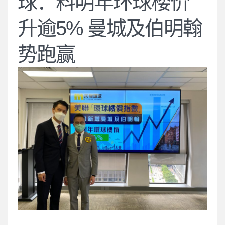
球：料明年环球楼价
升逾5% 曼城及伯明翰
势跑赢