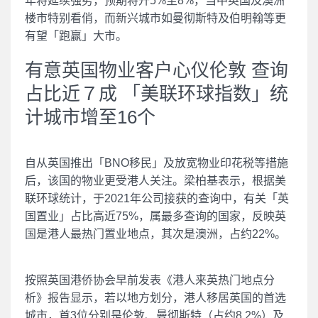
年将延续强势，预期将升5%至8%，当中英国及澳洲
楼市特别看俏，而新兴城市如曼彻斯特及伯明翰等更
有望「跑赢」大市。
有意英国物业客户心仪伦敦 查询
占比近７成 「美联环球指数」统
计城市增至16个
自从英国推出「BNO移民」及放宽物业印花税等措施
后，该国的物业更受港人关注。梁柏基表示，根据美
联环球统计，于2021年公司接获的查询中，有关「英
国置业」占比高近75%，属最多查询的国家，反映英
国是港人最热门置业地点，其次是澳洲，占约22%。
按照英国港侨协会早前发表《港人来英热门地点分
析》报告显示，若以地方划分，港人移居英国的首选
城市，首3位分别是伦敦、曼彻斯特（占约8.2%）及