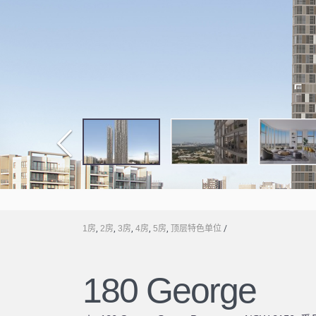
1房
,
2房
,
3房
,
4房
,
5房
,
顶层特色单位
/
180 George