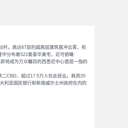
全新标杆。高达67层的超高层建筑直冲云霄，宛
厦中分布着522套豪华美宅，近可俯瞰
气神，也即将成为万众瞩目的西悉尼中心首屈一指的
第二CBD，超过17.5万人在此就业。耗资20
包括澳大利亚国民银行和新南威尔士州政府在内的