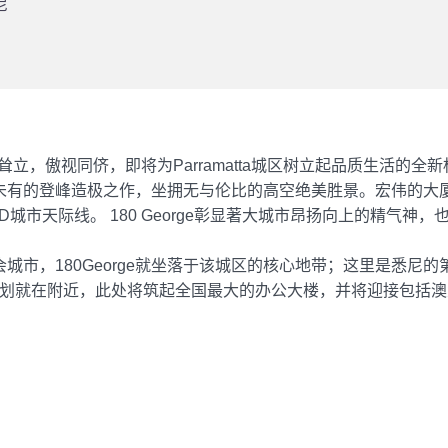
尼
巍然耸立，傲视同侪，即将为Parramatta城区树立起品质生活的
区前所未有的登峰造极之作，坐拥无与伦比的高空绝美胜景。宏伟的大
尼CBD城市天际线。 180 George彰显著大城市昂扬向上的精
都会城市，180George就坐落于该城区的核心地带；这里是悉尼的
城市广场改造计划就在附近，此处将筑起全国最大的办公大楼，并将迎接