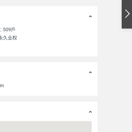
:
509戶
永久业权
ym