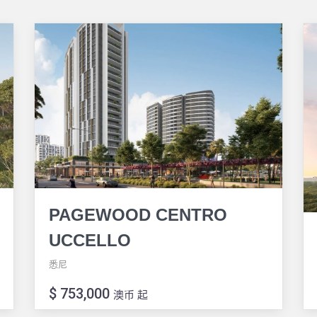
PAGEWOOD CENTRO
UCCELLO
悉尼
$ 753,000
澳币 起