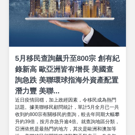
5月移民查詢飆升至800宗 創有紀
錄新高 歐亞洲皆有增長 美國查
詢急跌 美聯環球指海外資產配置
潛力豐 美聯...
近日疫情回穩，加上政經因素，令移民成為熱門
話題。據美聯移民顧問統計，單計5月全月已一共
收到約800宗有關移民的查詢，較去年同期大幅攀
升約39倍，按月亦急升逾4倍。就查詢地區分類，
亞洲依然是最熱門的地方，其次是歐洲和澳加等