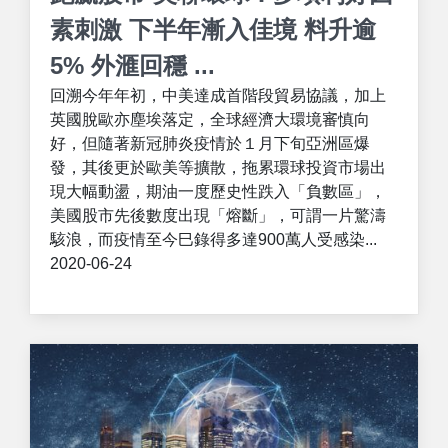
素刺激 下半年漸入佳境 料升逾
5% 外滙回穩 ...
回溯今年年初，中美達成首階段貿易協議，加上
英國脫歐亦塵埃落定，全球經濟大環境審慎向
好，但隨著新冠肺炎疫情於１月下旬亞洲區爆
發，其後更於歐美等擴散，拖累環球投資市場出
現大幅動盪，期油一度歷史性跌入「負數區」，
美國股市先後數度出現「熔斷」，可謂一片驚濤
駭浪，而疫情至今巳錄得多達900萬人受感染...
2020-06-24