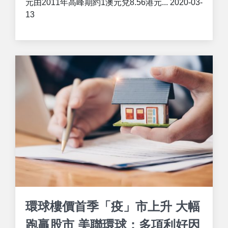
元由2011年高峰期約1澳元兌8.56港元... 2020-03-
13
環球樓價首季「疫」市上升 大幅
跑贏股市 美聯環球：多項利好因