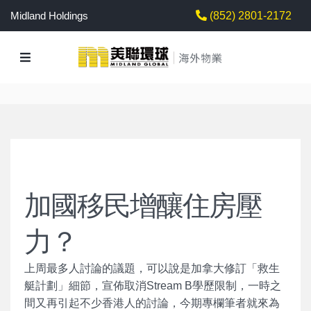
Midland Holdings
(852) 2801-2172
加國移民增釀住房壓
力？
上周最多人討論的議題，可以說是加拿大修訂「救生
艇計劃」細節，宣佈取消Stream B學歷限制，一時之
間又再引起不少香港人的討論，今期專欄筆者就來為