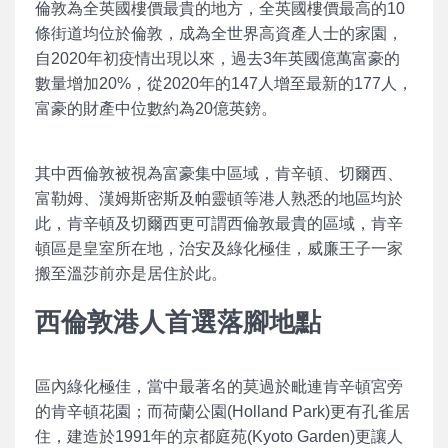
倫敦為全英國樓價最貴的地方，全英國樓價最高的10
條街道均位於倫敦，成為全世界高資產人士的家園，
自2020年初疫情出現以來，過去3年英國億萬富豪的
數量增加20%，從2020年的147人增至最新的177人，
富豪的財產中位數約為20億英鎊。
其中西倫敦被視為富豪集中區域，肯辛頓、切爾西、
富勒姆、漢姆斯密斯及帕靈頓等港人熟悉的地區均於
此，肯辛頓及切爾西更可謂西倫敦最貴的區域，肯辛
頓區是皇室所在地，治安及綠化極佳，威廉王子一家
搬至溫莎前亦是居住於此。
西倫敦港人首選落腳地點
區內綠化極佳，當中最著名的莫過於毗連肯辛頓宮旁
的肯辛頓花園；而荷蘭公園(Holland Park)更有孔雀居
住，建造於1991年的京都庭苑(Kyoto Garden)更讓人