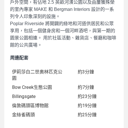
戶外空間，有佔地 2.5 英畝河濱公園以及由屢獲殊榮
的室內專家 MAKE 和 Bergman Interiors 設計的一系
列令人印象深刻的設施。
Poplar Riverside 將開闢的綠地和河道供居民和公眾
享用，包括一個健身房和一個河畔酒吧，與第一期的
園景公園相連。 用於社區活動、雜貨店、餐廳和咖啡
館的公共廣場。
周邊配套
伊莉莎白二世奧林匹克公
約3分鐘
園
Bow Creek生態公園
約7分鐘
Billingsgate
約23分鐘
倫敦碼頭區博物館
約19分鐘
金絲雀碼頭
約25分鐘