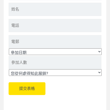
*
姓
名
*
電
話
*
Email
*
參
參
加
加
日
人
期
數
*
您
*
從
何
處
得
知
此
展